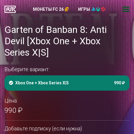
МОНЕТЫ FC 26
ИГРЫ
Garten of Banban 8: Anti
Devil [Xbox One + Xbox
Series X|S]
Выберите вариант:
Xbox One + Xbox Series X|S
990 ₽
Цена:
990 ₽
Добавьте подписку (если нужна):