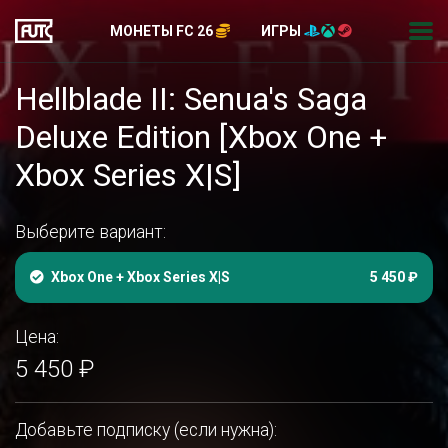
МОНЕТЫ FC 26
ИГРЫ
Hellblade II: Senua's Saga
Deluxe Edition [Xbox One +
Xbox Series X|S]
Выберите вариант:
Xbox One + Xbox Series X|S
5 450 ₽
Цена:
5 450 ₽
Добавьте подписку (если нужна):