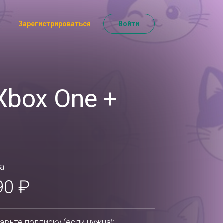
Зарегистрироваться
Войти
[Xbox One +
а:
90 ₽
авьте подписку (если нужна):