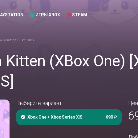
AYSTATION
ИГРЫ XBOX
STEAM
Saw a Kitten (XBox One)
a Kitten (XBox One) 
|S]
Выберите вариант:
Цен
6
Xbox One + Xbox Series X|S
690 ₽
Доб