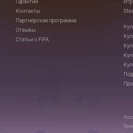
Гарантии
Игр
Контакты
Ste
Партнёрская программа
Куп
Отзывы
Куп
Статьи о FIFA
Куп
Куп
Куп
Под
Про
Усло
Поли