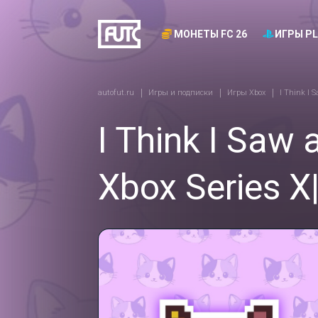
МОНЕТЫ FC 26
ИГРЫ PL
autofut.ru
Игры и подписки
Игры Xbox
I Think I 
I Think I Saw 
Xbox Series X