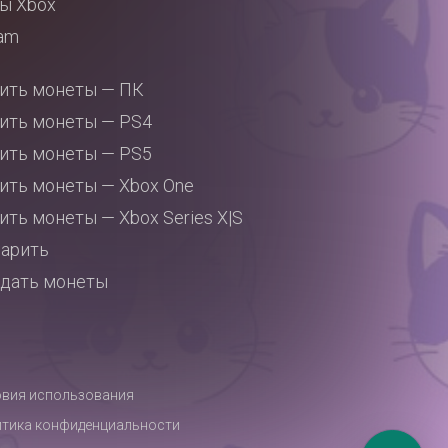
ы Xbox
am
ить монеты — ПК
ить монеты — PS4
ить монеты — PS5
ить монеты — Xbox One
ить монеты — Xbox Series X|S
арить
дать монеты
вия использования
тика конфиденциальности