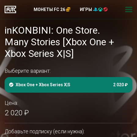
МОНЕТЫ FC 26
ИГРЫ
inKONBINI: One Store.
Many Stories [Xbox One +
Xbox Series X|S]
Выберите вариант:
Xbox One + Xbox Series X|S
2 020 ₽
Цена:
2 020 ₽
Добавьте подписку (если нужна):