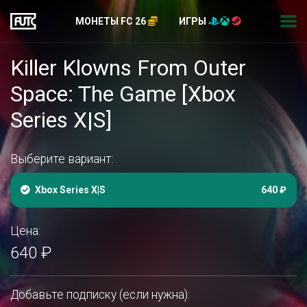
МОНЕТЫ FC 26
ИГРЫ
Killer Klowns From Outer
Space: The Game [Xbox
Series X|S]
Выберите вариант:
Xbox Series X|S
640 ₽
Цена:
640 ₽
Добавьте подписку (если нужна):