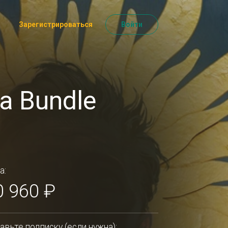
Зарегистрироваться
Войти
a Bundle
а:
0 960 ₽
авьте подписку (если нужна):