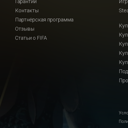
Гарантии
Игр
Контакты
Ste
Партнёрская программа
Куп
Отзывы
Куп
Статьи о FIFA
Куп
Куп
Куп
Под
Про
Усло
Поли