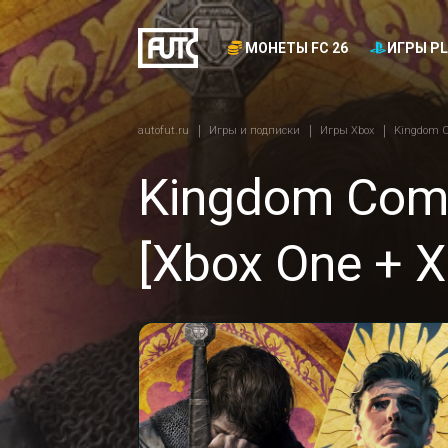
МОНЕТЫ FC 26
ИГРЫ PL
autofut.ru
Игры и подписки
Игры Xbox
Kingdom Co
Kingdom Come
[Xbox One + X