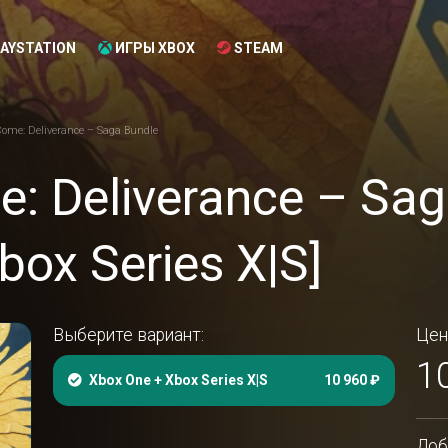
AYSTATION
ИГРЫ XBOX
STEAM
me: Deliverance – Saga Bundle
: Deliverance – Sag
box Series X|S]
Выберите вариант:
Цен
1
Xbox One + Xbox Series X|S
10 960 ₽
Доб