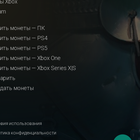
ы Xbox
am
ить монеты — ПК
ить монеты — PS4
ить монеты — PS5
ить монеты — Xbox One
ить монеты — Xbox Series X|S
арить
дать монеты
вия использования
тика конфиденциальности