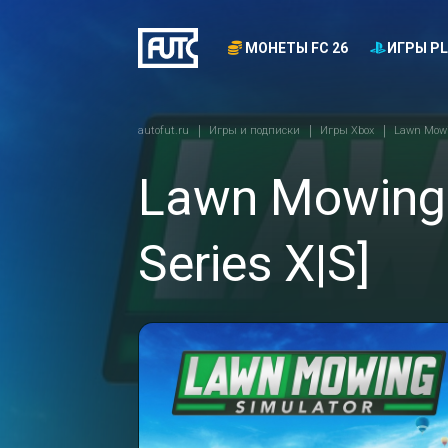
МОНЕТЫ FC 26
ИГРЫ PL
autofut.ru
Игры и подписки
Игры Xbox
Lawn Mowi
Lawn Mowing 
Series X|S]