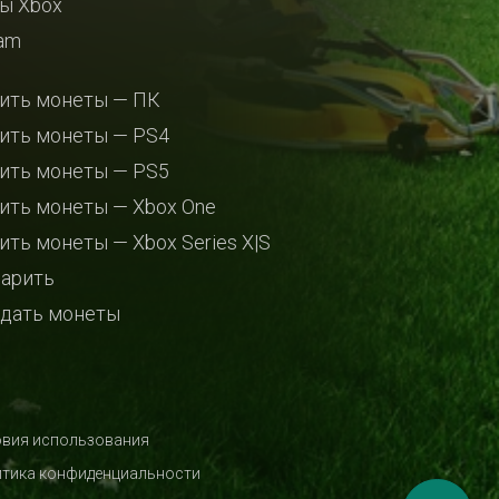
ы Xbox
am
ить монеты — ПК
ить монеты — PS4
ить монеты — PS5
ить монеты — Xbox One
ить монеты — Xbox Series X|S
арить
дать монеты
вия использования
тика конфиденциальности