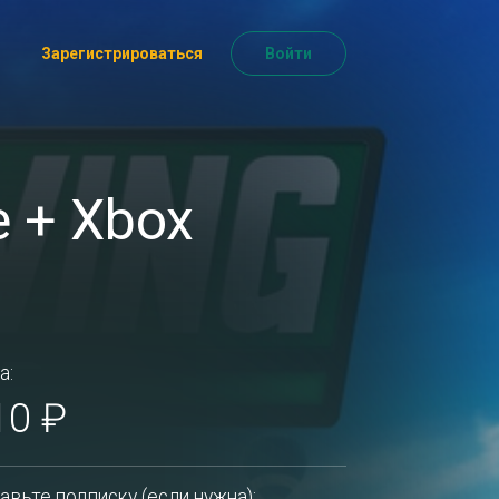
Зарегистрироваться
Войти
e + Xbox
а:
10 ₽
авьте подписку (если нужна):