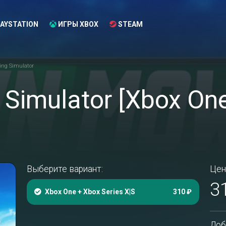
AYSTATION
ИГРЫ XBOX
STEAM
ng Simulator
Simulator [Xbox On
Выберите вариант:
Цен
3
Xbox One + Xbox Series X|S
310 ₽
Доб