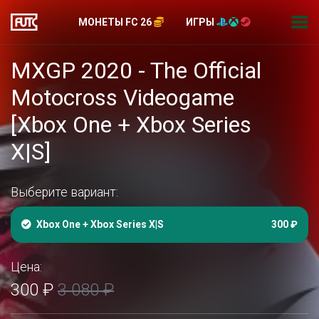
МОНЕТЫ FC 26
ИГРЫ
MXGP 2020 - The Official
Motocross Videogame
[Xbox One + Xbox Series
X|S]
Выберите вариант:
Xbox One + Xbox Series X|S
300 ₽
Цена:
300 ₽
3 080 ₽