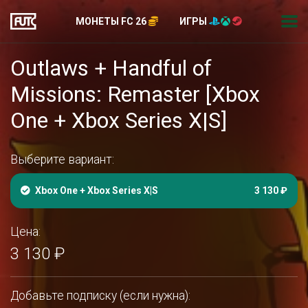
МОНЕТЫ FC 26
ИГРЫ
Outlaws + Handful of
Missions: Remaster [Xbox
One + Xbox Series X|S]
Выберите вариант:
Xbox One + Xbox Series X|S
3 130 ₽
Цена:
3 130 ₽
Добавьте подписку (если нужна):