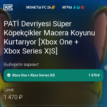
МОНЕТЫ FC 26
ИГРЫ
PATİ Devriyesi Süper
Köpekçikler Macera Koyunu
Kurtarıyor [Xbox One +
Xbox Series X|S]
Выберите вариант:
Xbox One + Xbox Series X|S
1 470 ₽
Цена:
1 470 ₽