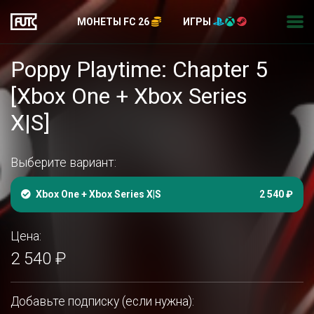
МОНЕТЫ FC 26
ИГРЫ
Poppy Playtime: Chapter 5
[Xbox One + Xbox Series
X|S]
Выберите вариант:
Xbox One + Xbox Series X|S
2 540 ₽
Цена:
2 540 ₽
Добавьте подписку (если нужна):