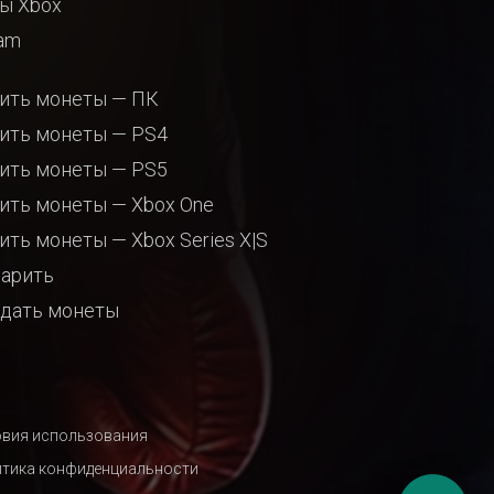
ы Xbox
am
ить монеты — ПК
ить монеты — PS4
ить монеты — PS5
ить монеты — Xbox One
ить монеты — Xbox Series X|S
арить
дать монеты
вия использования
тика конфиденциальности