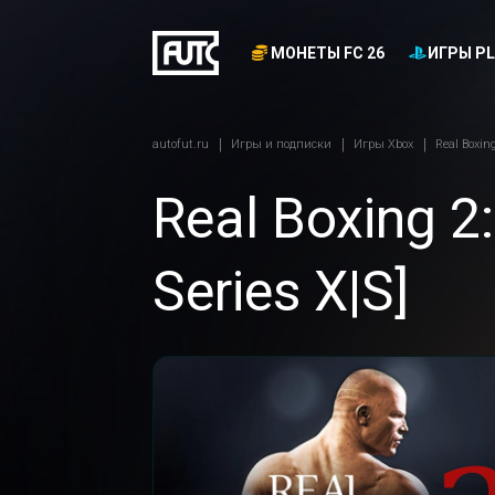
МОНЕТЫ FC 26
ИГРЫ PL
autofut.ru
Игры и подписки
Игры Xbox
Real Boxin
Real Boxing 2
Series X|S]