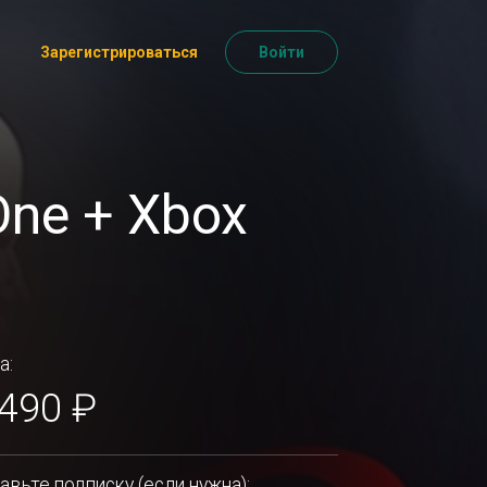
Зарегистрироваться
Войти
One + Xbox
а:
 490 ₽
авьте подписку (если нужна):