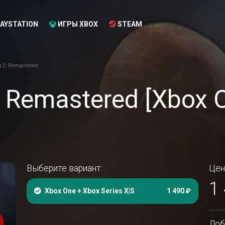
AYSTATION
ИГРЫ XBOX
STEAM
g 2: Remastered
: Remastered [Xbox 
Выберите вариант:
Цен
1
Xbox One + Xbox Series X|S
1 490 ₽
Доб