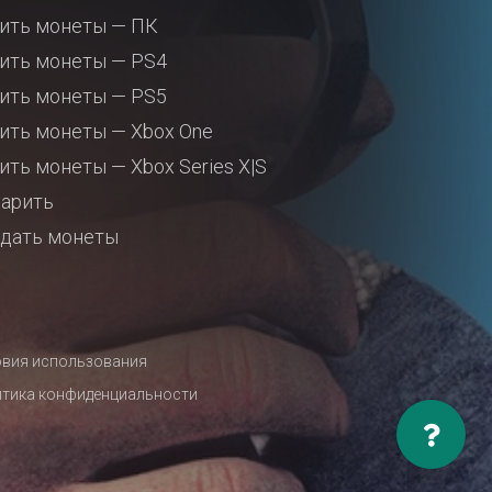
ить монеты — ПК
ить монеты — PS4
ить монеты — PS5
ить монеты — Xbox One
ить монеты — Xbox Series X|S
арить
дать монеты
вия использования
тика конфиденциальности