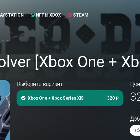
AYSTATION
ИГРЫ XBOX
STEAM
evolver
lver [Xbox One + Xbo
Выберите вариант:
Цен
3
Xbox One + Xbox Series X|S
320 ₽
Доб