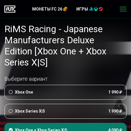
МОНЕТЫ FC 26
ИГРЫ
RiMS Racing - Japanese
Manufacturers Deluxe
Edition [Xbox One + Xbox
Series X|S]
Выберите вариант:
Xbox One
1 990 ₽
Xbox Series X|S
1 990 ₽
Xbox One + Xbox Series X|S
4 090 ₽