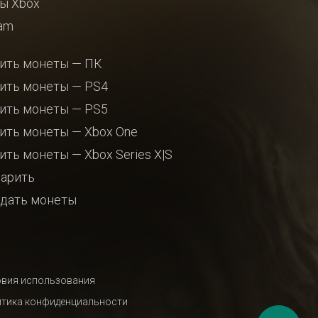
ы Xbox
am
ить монеты — ПК
ить монеты — PS4
ить монеты — PS5
ить монеты — Xbox One
ить монеты — Xbox Series X|S
арить
дать монеты
вия использования
тика конфиденциальности