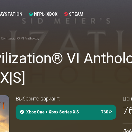
AYSTATION
ИГРЫ XBOX
STEAM
 Civilization® VI Anthology
vilization® VI Antho
X|S]
Выберите вариант:
Цен
7
Xbox One + Xbox Series X|S
760 ₽
Доб