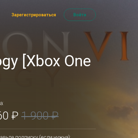
Зарегистрироваться
Войти
logy [Xbox One
а:
60 ₽
1 900 ₽
авьте подписку (если нужна):