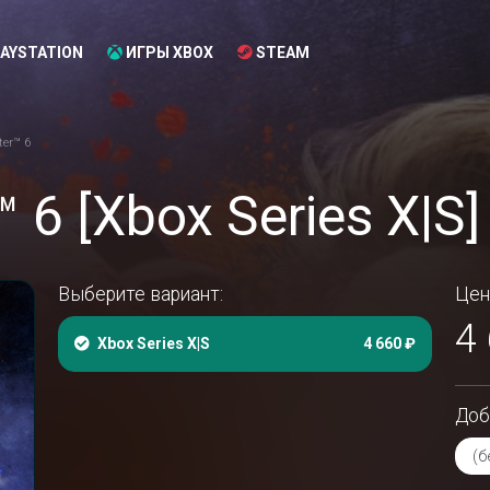
AYSTATION
ИГРЫ XBOX
STEAM
ter™ 6
™ 6 [Xbox Series X|S]
Выберите вариант:
Цен
4
Xbox Series X|S
4 660 ₽
Доб