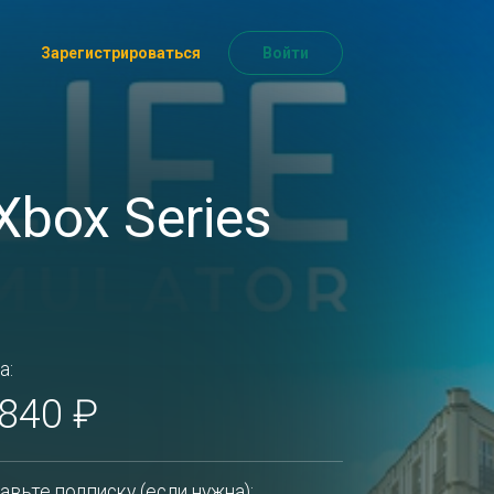
Зарегистрироваться
Войти
[Xbox Series
а:
 840 ₽
авьте подписку (если нужна):