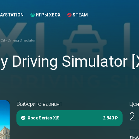
AYSTATION
ИГРЫ XBOX
STEAM
A City Driving Simulator
ity Driving Simulator 
Выберите вариант:
Цен
2
Xbox Series X|S
2 840 ₽
Доб