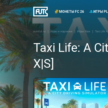
МОНЕТЫ FC 26
ИГРЫ PL
autofut.ru
Игры и подписки
Игры Xbox
Taxi Life: 
Taxi Life: A C
X|S]