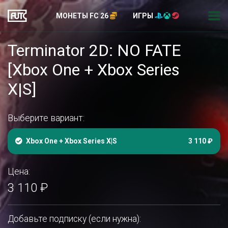
МОНЕТЫ FC 26
ИГРЫ
Terminator 2D: NO FATE
[Xbox One + Xbox Series
X|S]
Выберите вариант:
Xbox One + Xbox Series X|S
3 110 ₽
Цена:
3 110 ₽
Добавьте подписку (если нужна):