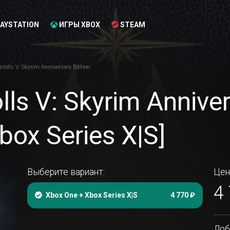
AYSTATION
ИГРЫ XBOX
STEAM
crolls V: Skyrim Anniversary Edition
lls V: Skyrim Anniver
box Series X|S]
Выберите вариант:
Цен
4
Xbox One + Xbox Series X|S
4 770 ₽
Доб