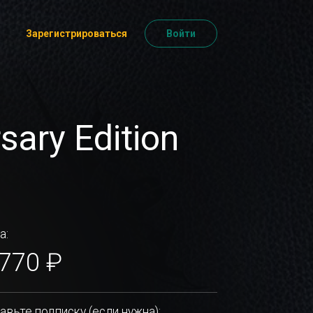
Зарегистрироваться
Войти
sary Edition
а:
 770 ₽
авьте подписку (если нужна):