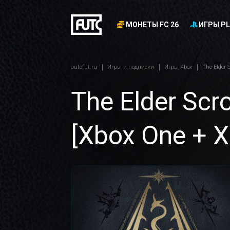
МОНЕТЫ FC 26
ИГРЫ PL
autofut.ru
Игры и подписки
Игры Xbox
The Elder S
The Elder Scro
[Xbox One + X