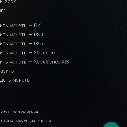
ы Xbox
am
ить монеты — ПК
ить монеты — PS4
ить монеты — PS5
ить монеты — Xbox One
ить монеты — Xbox Series X|S
арить
дать монеты
вия использования
тика конфиденциальности