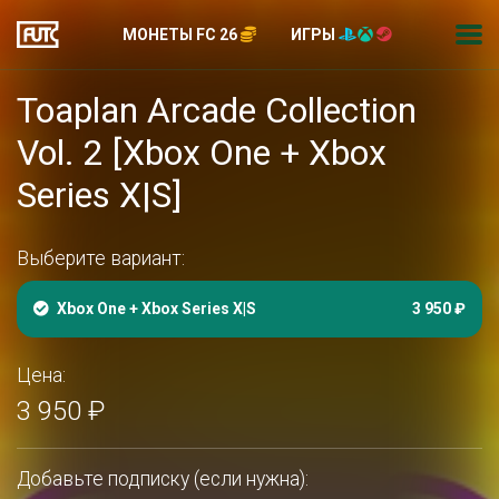
МОНЕТЫ FC 26
ИГРЫ
Toaplan Arcade Collection
Vol. 2 [Xbox One + Xbox
Series X|S]
Выберите вариант:
Xbox One + Xbox Series X|S
3 950 ₽
Цена:
3 950 ₽
Добавьте подписку (если нужна):