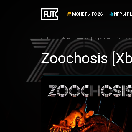
МОНЕТЫ FC 26
ИГРЫ PL
autofut.ru
Игры и подписки
Игры Xbox
Zoochosis
Zoochosis [Xb