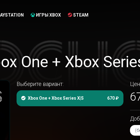
AYSTATION
ИГРЫ XBOX
STEAM
ox One + Xbox Series
Выберите вариант:
Цен
6
Xbox One + Xbox Series X|S
670 ₽
Доб