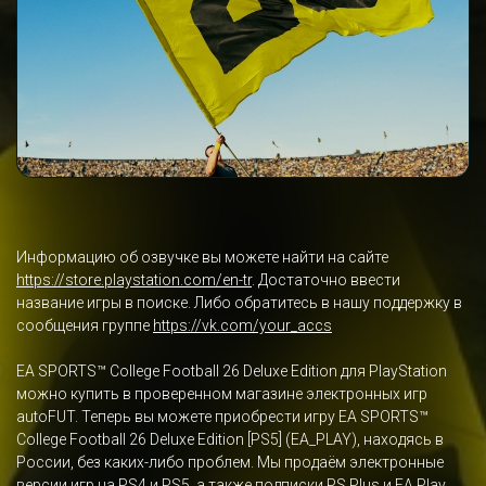
Информацию об озвучке вы можете найти на сайте
https://store.playstation.com/en-tr
. Достаточно ввести
название игры в поиске. Либо обратитесь в нашу поддержку в
сообщения группе
https://vk.com/your_accs
EA SPORTS™ College Football 26 Deluxe Edition для PlayStation
можно купить в проверенном магазине электронных игр
autoFUT. Теперь вы можете приобрести игру EA SPORTS™
College Football 26 Deluxe Edition [PS5] (EA_PLAY), находясь в
России, без каких-либо проблем. Мы продаём электронные
версии игр на PS4 и PS5, а также подписки
PS Plus
и
EA Play
.