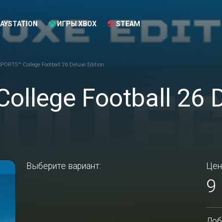
AYSTATION
ИГРЫ XBOX
STEAM
PORTS™ College Football 26 Deluxe Edition
llege Football 26 D
Выберите вариант:
Цен
9
Доб