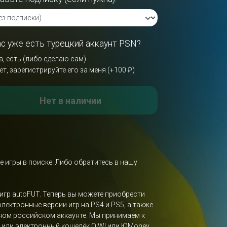
ас уже есть турецкий аккаунт PSN?
а, есть (либо сделаю сам)
ет, зарегистрируйте его за меня (+100 ₽)
Нет в наличии
е игры в поиске. Либо обратитесь в нашу
х игр autoFUT. Теперь вы можете приобрести
 электронные версии игр на PS4 и PS5, а также
вном российском аккаунте. Мы принимаем к
ка или электронный кошелёк QIWI или ЮMoney.