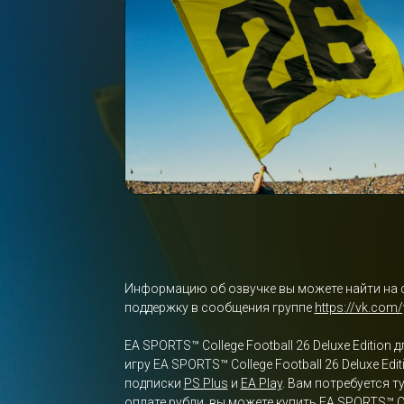
Информацию об озвучке вы можете найти на 
поддержку в сообщения группе
https://vk.com
EA SPORTS™ College Football 26 Deluxe Editio
игру EA SPORTS™ College Football 26 Deluxe Ed
подписки
PS Plus
и
EA Play
. Вам потребуется 
оплате рубли, вы можете купить EA SPORTS™ Co