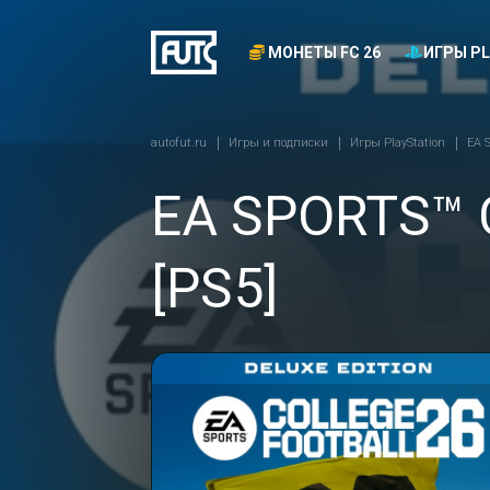
МОНЕТЫ FC 26
ИГРЫ PL
autofut.ru
Игры и подписки
Игры PlayStation
EA S
EA SPORTS™ Co
[PS5]