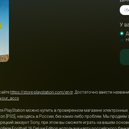
У в
Д
Н
сайте
https://store.playstation.com/en-tr
. Достаточно ввести названи
/your_accs
n для PlayStation можно купить в проверенном магазине электронны
ition [PS5], находясь в России, без каких-либо проблем. Мы продаём
турецкий аккаунт Sony, при этом вы сможете играть на вашем осно
llege Football 26 Deluxe Edition используя карту российского бан